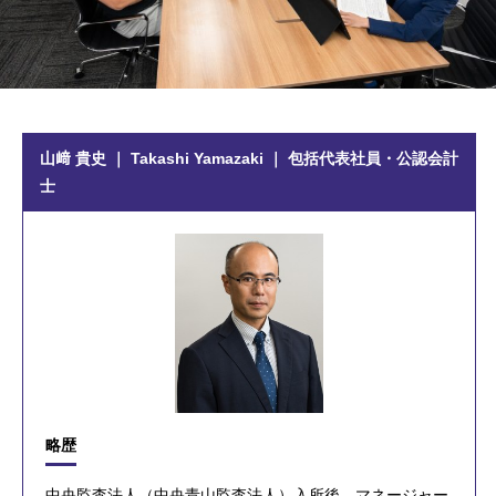
山﨑 貴史 ｜ Takashi Yamazaki ｜ 包括代表社員・公認会計
士
略歴
中央監査法人（中央青山監査法人）入所後、マネージャー