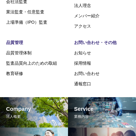
会社法監査
法人理念
業法監査・任意監査
メンバー紹介
上場準備（IPO）監査
アクセス
品質管理
お問い合わせ・その他
品質管理体制
お知らせ
監査品質向上のための取組
採用情報
教育研修
お問い合わせ
通報窓口
Company
Service
法人概要
業務内容