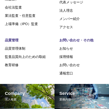
代表メッセージ
会社法監査
法人理念
業法監査・任意監査
メンバー紹介
上場準備（IPO）監査
アクセス
品質管理
お問い合わせ・その他
品質管理体制
お知らせ
監査品質向上のための取組
採用情報
教育研修
お問い合わせ
通報窓口
Company
Service
法人概要
業務内容